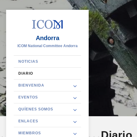
Andorra
ICOM National Committee Andorra
NOTICIAS
DIARIO
BIENVENIDA
EVENTOS
QUÍENES SOMOS
ENLACES
Diario
MIEMBROS