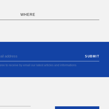
WHERE
ree to receive by email our latest articles and informations