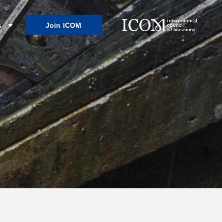
international
Join ICOM
s
council
of museums