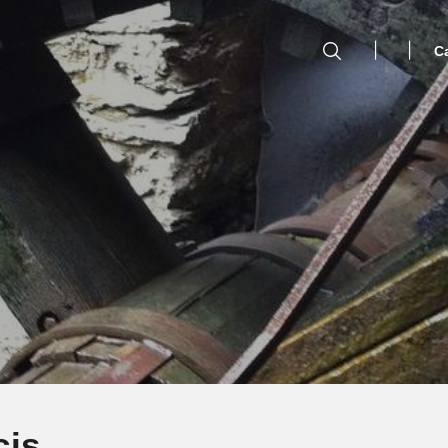
C
cis