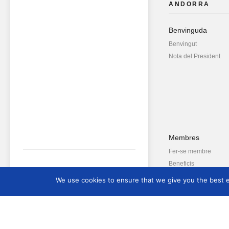
ANDORRA
Benvinguda
Benvingut
Nota del President
Membres
Fer-se membre
Beneficis
We use cookies to ensure that we give you the best ex