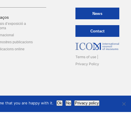
News
laços
is d’exposició a
orra
Contact
rnacional
nostres publicacions
international
council
icacions online
of museums
Terms of use
Privacy Policy
e that you are happy with it.
Ok
No
Privacy policy