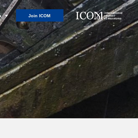
international
Join ICOM
a
council
of museums