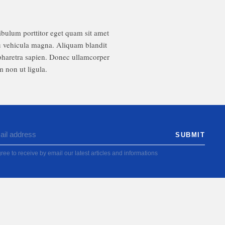
ibulum porttitor eget quam sit amet
u vehicula magna. Aliquam blandit
 pharetra sapien. Donec ullamcorper
m non ut ligula.
ree to receive by email our latest articles and informations