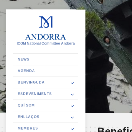
ANDORRA
ICOM National Committee Andorra
NEWS
AGENDA
BENVINGUDA
ESDEVENIMENTS
QUÍ SOM
ENLLAÇOS
Benefi
MEMBRES