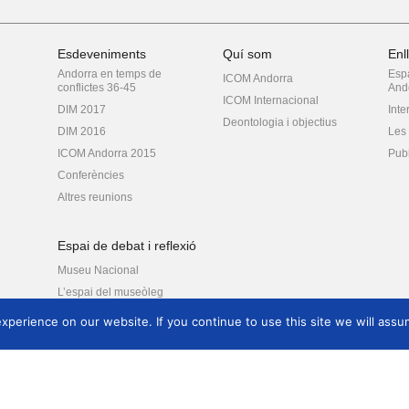
Esdeveniments
Quí som
Enl
Andorra en temps de
Espa
ICOM Andorra
conflictes 36-45
And
ICOM Internacional
DIM 2017
Inte
Deontologia i objectius
DIM 2016
Les 
ICOM Andorra 2015
Publ
Conferències
Altres reunions
Espai de debat i reflexió
Museu Nacional
L’espai del museòleg
perience on our website. If you continue to use this site we will assum